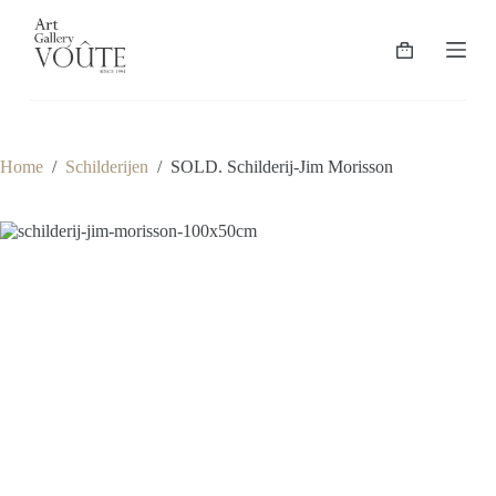
G
a
Winkelwagen
n
a
a
r
d
e
Home
/
Schilderijen
/
SOLD. Schilderij-Jim Morisson
i
n
h
o
u
d