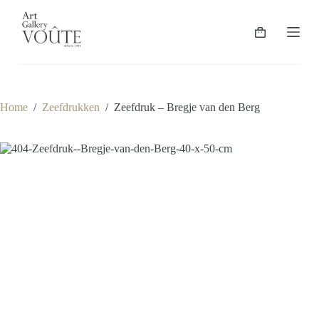
G
a
Winkelwagen
n
a
a
r
d
e
Home
/
Zeefdrukken
/
Zeefdruk – Bregje van den Berg
i
n
h
o
u
d