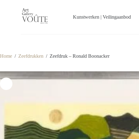
G
a
n
Kunstwerken | Veilingaanbod
a
a
r
d
e
i
n
Home
/
Zeefdrukken
/
Zeefdruk – Ronald Boonacker
h
o
u
d