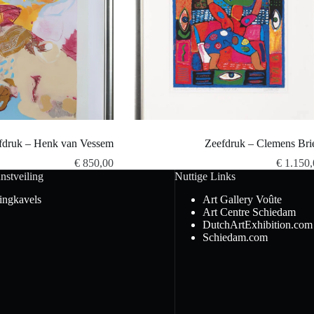
fdruk – Henk van Vessem
Zeefdruk – Clemens Bri
€
850,00
€
1.150,
nstveiling
Nuttige Links
lingkavels
Art Gallery Voûte
Art Centre Schiedam
DutchArtExhibition.com
Schiedam.com