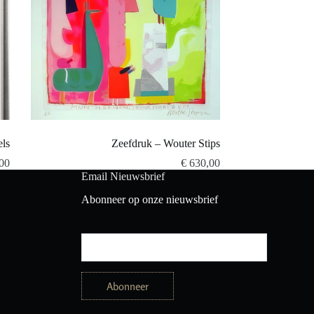
els
Zeefdruk – Wouter Stips
00
€
630,00
Email Nieuwsbrief
Abonneer op onze nieuwsbrief
E
m
a
i
Abonneer
l
*